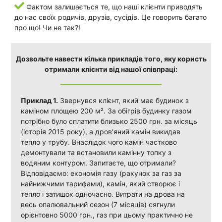
Фактом залишається те, що наші клієнти приводять
до нас своїх родичів, друзів, сусідів. Це говорить багато
про що! Чи не так?!
Дозвольте навести кілька прикладів того, яку користь
отримали клієнти від нашої співпраці:
Приклад 1.
Звернувся клієнт, який має будинок з
каміном площею 200 м². За обігрів будинку газом
потрібно було сплатити близько 2500 грн. за місяць
(історія 2015 року), а дров'яний камін викидав
тепло у трубу. Внаслідок чого камін частково
демонтували та встановили камінну топку з
водяним контуром. Запитаєте, що отримали?
Відповідаємо: економія газу (рахунок за газ за
найнижчими тарифами), камін, який створює і
тепло і затишок одночасно. Витрати на дрова на
весь опалювальний сезон (7 місяців) сягнули
орієнтовно 5000 грн., газ при цьому практично не