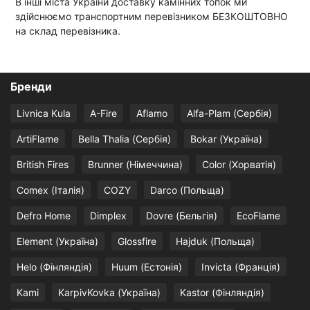
В інші міста України доставку камінних топок ми
здійснюємо транспортним перевізником БЕЗКОШТОВНО
на склад перевізника.
Бренди
Livnica Kula
A-Fire
Aflamo
Alfa-Plam (Сербія)
ArtiFlame
Bella Thalia (Сербія)
Bokar (Україна)
British Fires
Brunner (Німеччина)
Color (Хорватія)
Comex (Італія)
COZY
Darco (Польща)
Defro Home
Dimplex
Dovre (Бельгія)
EcoFlame
Element (Україна)
Glossfire
Hajduk (Польща)
Helo (Фінляндія)
Huum (Естонія)
Invicta (Франція)
Kami
KarpivKovka (Україна)
Kastor (Фінляндія)