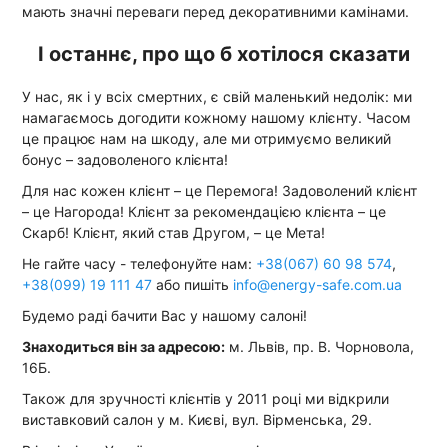
мають значні переваги перед декоративними камінами.
І останнє, про що б хотілося сказати
У нас, як і у всіх смертних, є свій маленький недолік: ми
намагаємось догодити кожному нашому клієнту. Часом
це працює нам на шкоду, але ми отримуємо великий
бонус – задоволеного клієнта!
Для нас кожен клієнт – це Перемога! Задоволений клієнт
– це Нагорода! Клієнт за рекомендацією клієнта – це
Скарб! Клієнт, який став Другом, – це Мета!
Не гайте часу - телефонуйте нам:
+38(067) 60 98 574
,
+38(099) 19 111 47
або пишіть
info@energy-safe.com.ua
Будемо раді бачити Вас у нашому салоні!
Знаходиться він за адресою:
м. Львів, пр. В. Чорновола,
16Б.
Також для зручності клієнтів у 2011 році ми відкрили
виставковий салон у м. Києві, вул. Вірменська, 29.