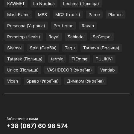
KAWMET
La Nordica
Lechma (Польща)
Mast Flame
MBS
MCZ (Італія)
Paroc
Plamen
Prescona (Україна)
Pro-termo
Ravan
Romotop (Чехія)
Royal
Schiedel
SeCespol
Skamol
Spin (Сербія)
Tagu
Tarnava (Польща)
Tatarek (Польща)
termix
TIEmme
TULIKIVI
Unico (Польща)
VASHDECOR (Україна)
Ventlab
Vican
Браво (Україна)
Димком (Україна)
Зв’язатися з нами
+38 (067) 60 98 574