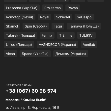
Prescona (Україна)
Pro-termo
Ravan
Romotop (Чехія)
Royal
Schiedel
SeCespol
Skamol
Spin (Сербія)
Tagu
Tarnava (Польща)
Tatarek (Польща)
termix
TIEmme
TULIKIVI
Unico (Польща)
VASHDECOR (Україна)
Ventlab
Vican
Браво (Україна)
Димком (Україна)
Зв’язатися з нами
+38 (067) 60 98 574
Магазин "Каміни Львів"
м. Львів,
пр. В. Чорновола, 16 Б