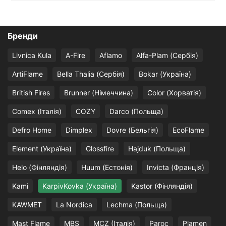
Бренди
Livnica Kula
A-Fire
Aflamo
Alfa-Plam (Сербія)
ArtiFlame
Bella Thalia (Сербія)
Bokar (Україна)
British Fires
Brunner (Німеччина)
Color (Хорватія)
Comex (Італія)
COZY
Darco (Польща)
Defro Home
Dimplex
Dovre (Бельгія)
EcoFlame
Element (Україна)
Glossfire
Hajduk (Польща)
Helo (Фінляндія)
Huum (Естонія)
Invicta (Франція)
Kami
KarpivKovka (Україна)
Kastor (Фінляндія)
KAWMET
La Nordica
Lechma (Польща)
Mast Flame
MBS
MCZ (Італія)
Paroc
Plamen