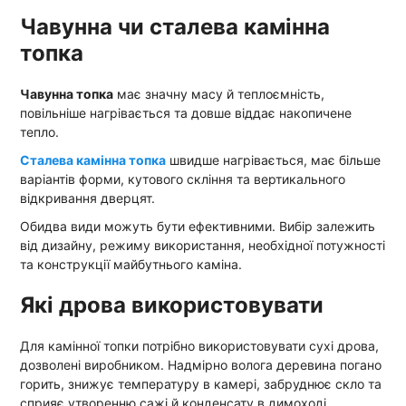
Чавунна чи сталева камінна
топка
Чавунна топка
має значну масу й теплоємність,
повільніше нагрівається та довше віддає накопичене
тепло.
Сталева камінна топка
швидше нагрівається, має більше
варіантів форми, кутового скління та вертикального
відкривання дверцят.
Обидва види можуть бути ефективними. Вибір залежить
від дизайну, режиму використання, необхідної потужності
та конструкції майбутнього каміна.
Які дрова використовувати
Для камінної топки потрібно використовувати сухі дрова,
дозволені виробником. Надмірно волога деревина погано
горить, знижує температуру в камері, забруднює скло та
сприяє утворенню сажі й конденсату в димоході.