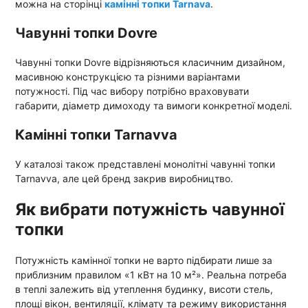
можна на сторінці
камінні топки Tarnava
.
Чавунні топки Dovre
Чавунні топки Dovre відрізняються класичним дизайном,
масивною конструкцією та різними варіантами
потужності. Під час вибору потрібно враховувати
габарити, діаметр димоходу та вимоги конкретної моделі.
Камінні топки Tarnavva
У каталозі також представлені монолітні чавунні топки
Tarnavva, але цей бренд закрив виробництво.
Як вибрати потужність чавунної
топки
Потужність камінної топки не варто підбирати лише за
приблизним правилом «1 кВт на 10 м²». Реальна потреба
в теплі залежить від утеплення будинку, висоти стель,
площі вікон, вентиляції, клімату та режиму використання