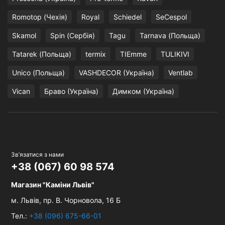
Romotop (Чехія)
Royal
Schiedel
SeCespol
Skamol
Spin (Сербія)
Tagu
Tarnava (Польща)
Tatarek (Польща)
termix
TIEmme
TULIKIVI
Unico (Польща)
VASHDECOR (Україна)
Ventlab
Vican
Браво (Україна)
Димком (Україна)
Зв’язатися з нами
+38 (067) 60 98 574
Магазин "Каміни Львів"
м. Львів,
пр. В. Чорновола, 16 Б
Тел.:
+38 (096) 675-66-01