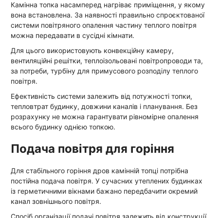
Камінна топка насамперед нагріває приміщення, у якому
вона встановлена. За наявності правильно спроєктованої
системи повітряного опалення частину теплого повітря
можна передавати в сусідні кімнати.
Для цього використовують конвекційну камеру,
вентиляційні решітки, теплоізольовані повітропроводи та,
за потреби, турбіну для примусового розподілу теплого
повітря.
Ефективність системи залежить від потужності топки,
тепловтрат будинку, довжини каналів і планування. Без
розрахунку не можна гарантувати рівномірне опалення
всього будинку однією топкою.
Подача повітря для горіння
Для стабільного горіння дров камінній топці потрібна
постійна подача повітря. У сучасних утеплених будинках
із герметичними вікнами бажано передбачити окремий
канал зовнішнього повітря.
Спосіб організації подачі повітря залежить від конструкції