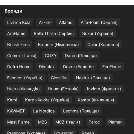
Бренди
Livnica Kula
A-Fire
Aflamo
Alfa-Plam (Сербія)
ArtiFlame
Bella Thalia (Сербія)
Bokar (Україна)
British Fires
Brunner (Німеччина)
Color (Хорватія)
Comex (Італія)
COZY
Darco (Польща)
Defro Home
Dimplex
Dovre (Бельгія)
EcoFlame
Element (Україна)
Glossfire
Hajduk (Польща)
Helo (Фінляндія)
Huum (Естонія)
Invicta (Франція)
Kami
KarpivKovka (Україна)
Kastor (Фінляндія)
KAWMET
La Nordica
Lechma (Польща)
Mast Flame
MBS
MCZ (Італія)
Paroc
Plamen
Prescona (Україна)
Pro-termo
Ravan