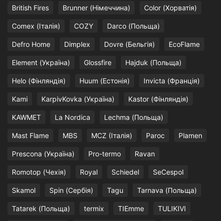
British Fires
Brunner (Німеччина)
Color (Хорватія)
Comex (Італія)
COZY
Darco (Польща)
Defro Home
Dimplex
Dovre (Бельгія)
EcoFlame
Element (Україна)
Glossfire
Hajduk (Польща)
Helo (Фінляндія)
Huum (Естонія)
Invicta (Франція)
Kami
KarpivKovka (Україна)
Kastor (Фінляндія)
KAWMET
La Nordica
Lechma (Польща)
Mast Flame
MBS
MCZ (Італія)
Paroc
Plamen
Prescona (Україна)
Pro-termo
Ravan
Romotop (Чехія)
Royal
Schiedel
SeCespol
Skamol
Spin (Сербія)
Tagu
Tarnava (Польща)
Tatarek (Польща)
termix
TIEmme
TULIKIVI