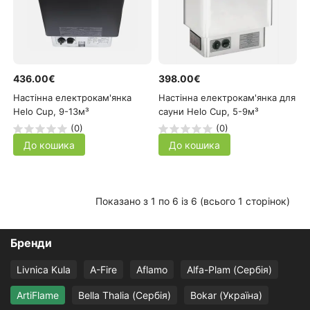
436.00€
398.00€
Настінна електрокам'янка
Настінна електрокам'янка для
Helo Cup, 9-13м³
сауни Helo Cup, 5-9м³
(0)
(0)
До кошика
До кошика
Показано з 1 по 6 із 6 (всього 1 сторінок)
Бренди
Livnica Kula
A-Fire
Aflamo
Alfa-Plam (Сербія)
ArtiFlame
Bella Thalia (Сербія)
Bokar (Україна)