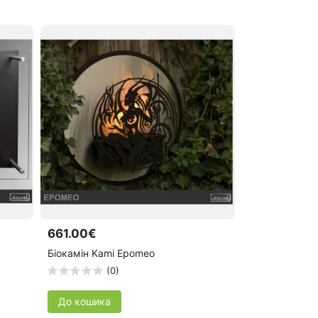
661.00€
Біокамін Kami Epomeo
(0)
До кошика