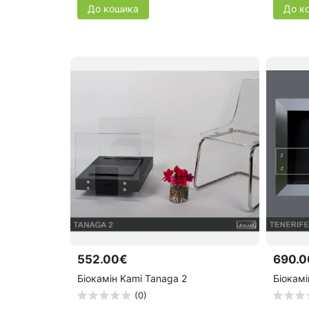
До кошика
До к
552.00€
690.0
Біокамін Kami Tanaga 2
Біокамі
(0)