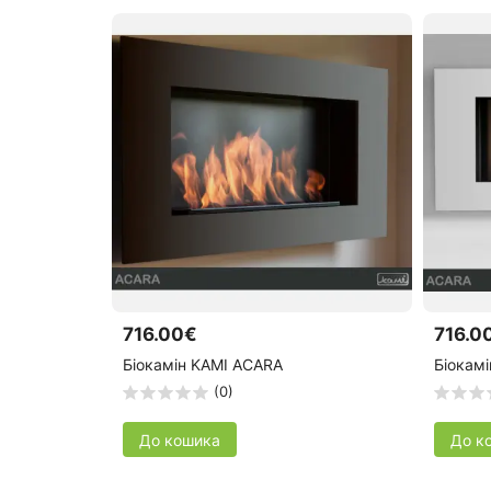
716.00€
716.0
Біокамін KAMI ACARA
Біокамі
(0)
До кошика
До к