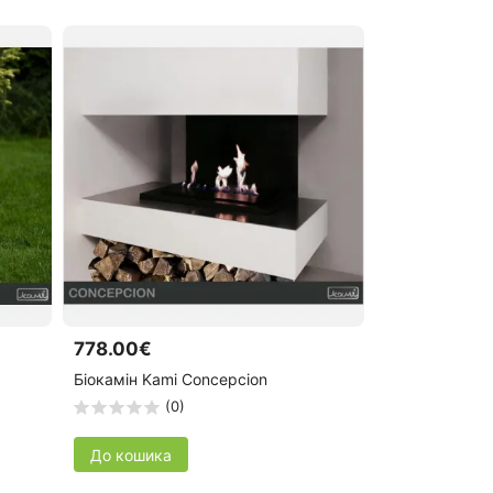
778.00€
Біокамін Kami Concepcion
(0)
До кошика