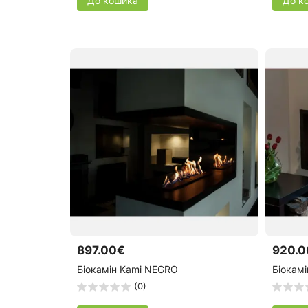
До кошика
До к
897.00€
920.0
Біокамін Kami NEGRO
Біокамі
(0)