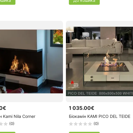
ошика
До кошика
0€
1 035.00€
н Kami Nila Corner
Біокамін KAMI PICO DEL TEIDE
(0)
(0)