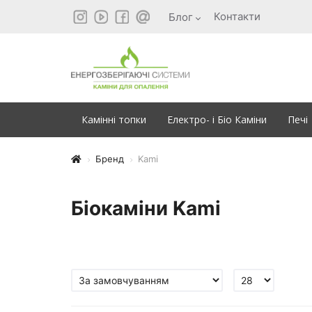
Контакти
Блог
Камінні топки
Електро- і Біо Каміни
Печі
Бренд
Kami
Біокаміни Kami