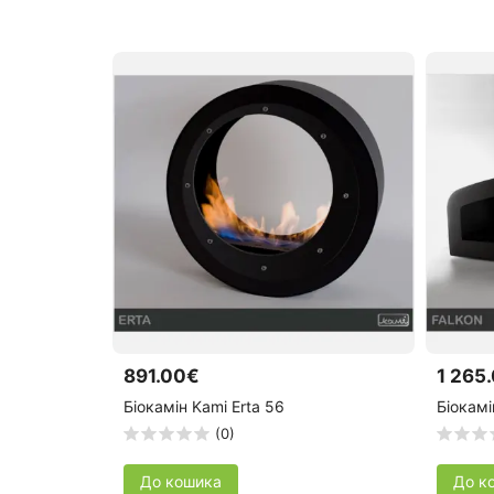
891.00€
1 265
Біокамін Kami Erta 56
Біокамі
(0)
До кошика
До к