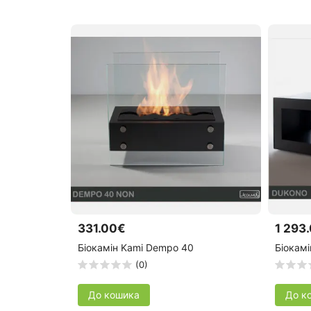
331.00€
1 293
Біокамін Kami Dempo 40
Біокамі
(0)
До кошика
До к