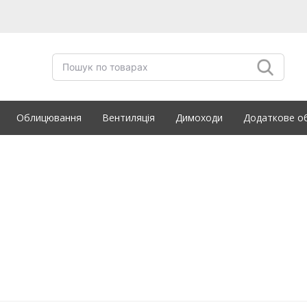
Облицювання
Вентиляція
Димоходи
Додаткове о