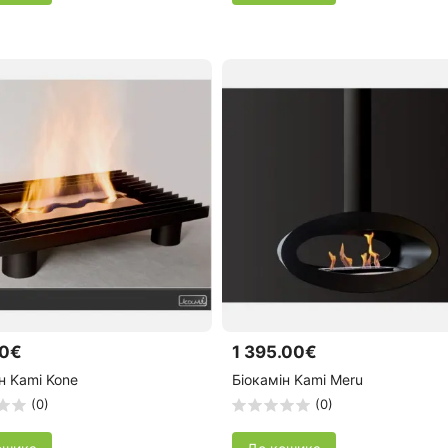
00€
1 395.00€
н Kami Kone
Біокамін Kami Meru
(0)
(0)