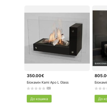
350.00€
805.
Біокамін Kami Apo L Glass
Біокам
(0)
До кошика
До к