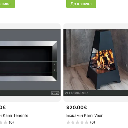
ошика
До кошика
0€
920.00€
н Kami Tenerife
Біокамін Kami Veer
(0)
(0)