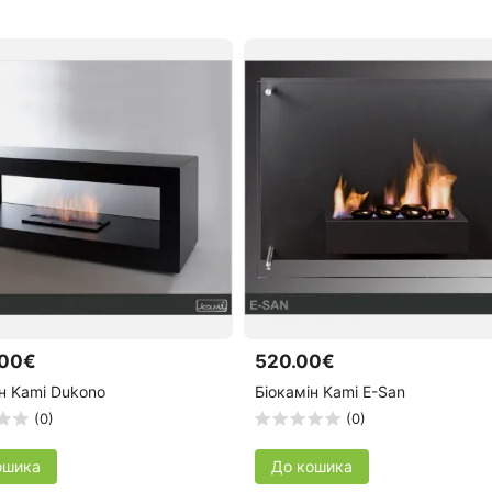
.00€
520.00€
н Kami Dukono
Біокамін Kami E-San
(0)
(0)
ошика
До кошика