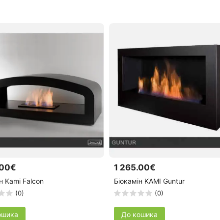
.00€
1 265.00€
н Kami Falcon
Біокамін KAMI Guntur
(0)
(0)
ошика
До кошика