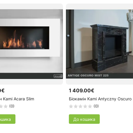
0€
1 409.00€
н Kami Acara Slim
Біокамін Kami Antyczny Oscuro
(0)
(0)
ошика
До кошика