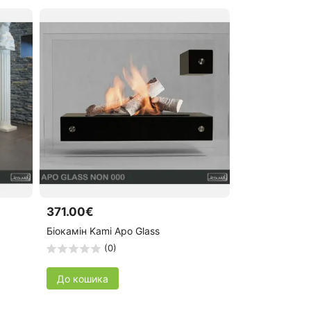
371.00€
Біокамін Kami Apo Glass
(0)
До кошика