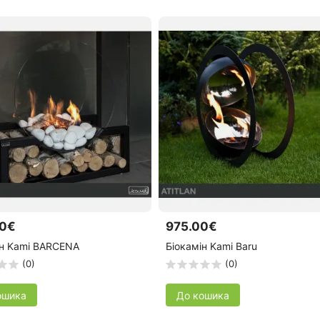
00€
975.00€
ін Kami BARCENA
Біокамін Kami Baru
(0)
(0)
ошика
До кошика