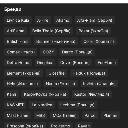
Бренди
Livnica Kula
A-Fire
Aflamo
Alfa-Plam (Сербія)
ArtiFlame
Bella Thalia (Сербія)
Bokar (Україна)
British Fires
Brunner (Німеччина)
Color (Хорватія)
Comex (Італія)
COZY
Darco (Польща)
Defro Home
Dimplex
Dovre (Бельгія)
EcoFlame
Element (Україна)
Glossfire
Hajduk (Польща)
Helo (Фінляндія)
Huum (Естонія)
Invicta (Франція)
Kami
KarpivKovka (Україна)
Kastor (Фінляндія)
KAWMET
La Nordica
Lechma (Польща)
Mast Flame
MBS
MCZ (Італія)
Paroc
Plamen
Prescona (Україна)
Pro-termo
Ravan