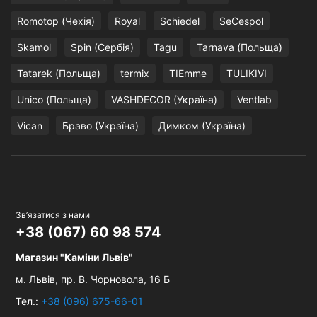
Romotop (Чехія)
Royal
Schiedel
SeCespol
Skamol
Spin (Сербія)
Tagu
Tarnava (Польща)
Tatarek (Польща)
termix
TIEmme
TULIKIVI
Unico (Польща)
VASHDECOR (Україна)
Ventlab
Vican
Браво (Україна)
Димком (Україна)
Зв’язатися з нами
+38 (067) 60 98 574
Магазин "Каміни Львів"
м. Львів,
пр. В. Чорновола, 16 Б
Тел.:
+38 (096) 675-66-01