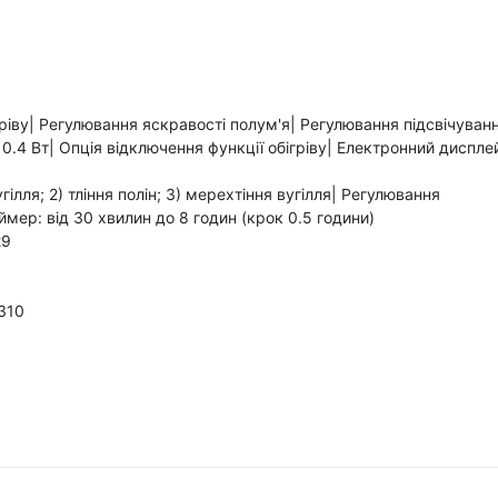
ріву| Регулювання яскравості полум'я| Регулювання підсвічуван
 0.4 Вт| Опція відключення функції обігріву| Електронний диспле
угілля; 2) тління полін; 3) мерехтіння вугілля| Регулювання
ймер: від 30 хвилин до 8 годин (крок 0.5 години)
29
310