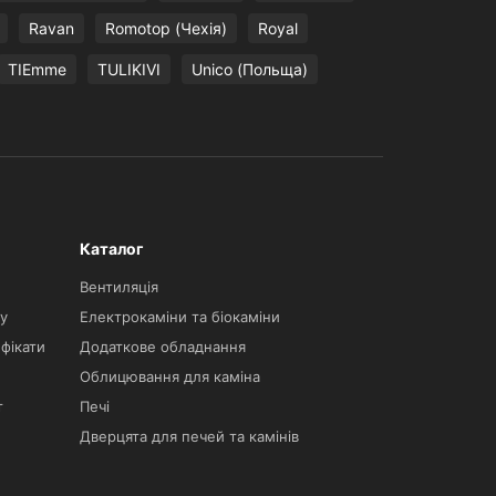
Ravan
Romotop (Чехія)
Royal
TIEmme
TULIKIVI
Unico (Польща)
Каталог
Вентиляція
у
Електрокаміни та біокаміни
фікати
Додаткове обладнання
Облицювання для каміна
т
Печі
Дверцята для печей та камінів