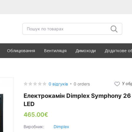
Облицювання
Вентиляція
Димоходи
Додаткове о
0 відгуків
0 orders
У об
Електрокамін Dimplex Symphony 26
LED
465.00€
Виробник:
Dimplex