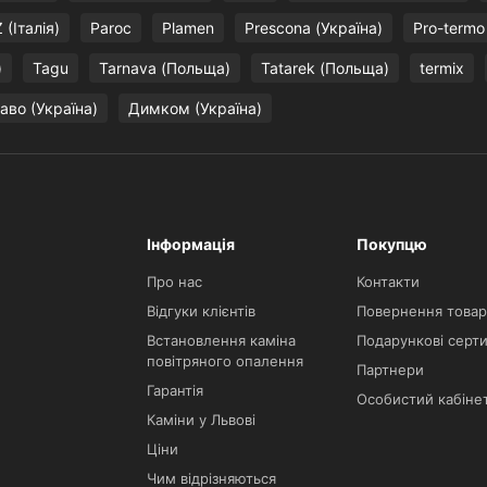
(Італія)
Paroc
Plamen
Prescona (Україна)
Pro-termo
)
Tagu
Tarnava (Польща)
Tatarek (Польща)
termix
аво (Україна)
Димком (Україна)
Інформація
Покупцю
Про нас
Контакти
Відгуки клієнтів
Повернення товар
Встановлення каміна
Подарункові серти
повітряного опалення
Партнери
Гарантія
Особистий кабіне
Каміни у Львові
Ціни
Чим відрізняються