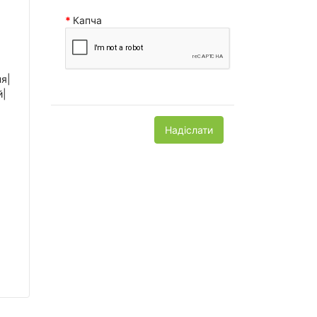
Капча
ня|
й|
Надіслати