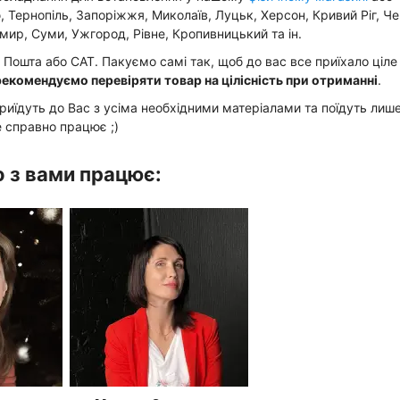
, Тернопіль, Запоріжжя, Миколаїв, Луцьк, Херсон, Кривий Ріг, Чер
мир, Суми, Ужгород, Рівне, Кропивницький та ін.
ошта або САТ. Пакуємо самі так, щоб до вас все приїхало ціле
рекомендуємо перевіряти товар на цілісність при отриманні
.
риїдуть до Вас з усіма необхідними матеріалами та поїдуть лише
е справно працює ;)
 з вами працює: