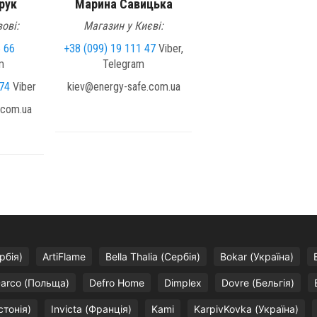
рук
Марина Савицька
ові:
Магазин у Києві:
5 66
+38 (099) 19 111 47
Viber,
m
Telegram
74
Viber
kiev@energy-safe.com.ua
.com.ua
рбія)
ArtiFlame
Bella Thalia (Сербія)
Bokar (Україна)
arco (Польща)
Defro Home
Dimplex
Dovre (Бельгія)
стонія)
Invicta (Франція)
Kami
KarpivKovka (Україна)