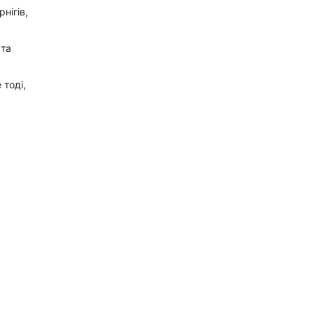
нігів,
 та
 тоді,