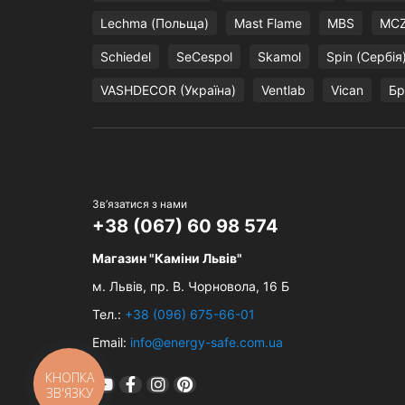
Lechma (Польща)
Mast Flame
MBS
MCZ 
Schiedel
SeCespol
Skamol
Spin (Сербія
VASHDECOR (Україна)
Ventlab
Vican
Бр
Зв’язатися з нами
+38 (067) 60 98 574
Магазин "Каміни Львів"
м. Львів,
пр. В. Чорновола, 16 Б
Тел.:
+38 (096) 675-66-01
Email:
info@energy-safe.com.ua
КНОПКА
ЗВ'ЯЗКУ