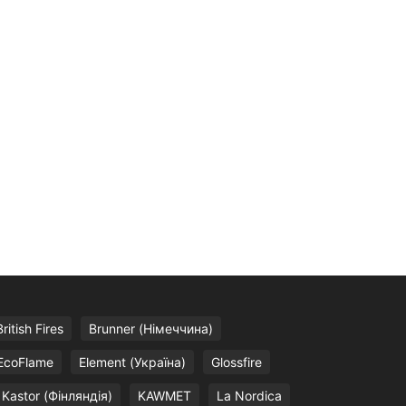
British Fires
Brunner (Німеччина)
EcoFlame
Element (Україна)
Glossfire
Kastor (Фінляндія)
KAWMET
La Nordica