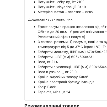
Потужність обігріву, Вт 2100
Потужність візуалізації, Вт 19
Матеріал Метал + пластик + скло
Додаткові характеристики:
Ефект полум'я працює незалежно від обіг
Обігрів до 20 кв.м| У режимі очікування –
Реалістичний ефект полум'я|
3 світлові режими: 1) полум'я, поліна та в
температури: від 5 до 37°C (крок 1°C)| Та
Габарити монтажу, ШВГ (мм) 670x580x2
Габарити, ШВГ (мм) 695x600x231
Вага, кг 21.4
Габарити в упаковці, ШВГ (мм) 800x650x
Вага в упаковці, кг 23.0
Країна-виробник товару Китай
Країна реєстрації бренду Ірландія
Колір Black
Гарантія, місяців 24
Рекомендовані товари