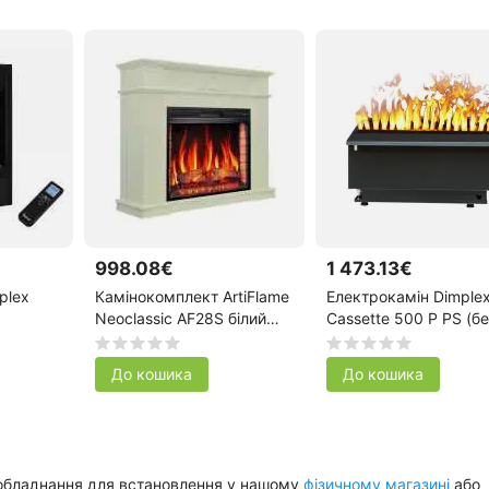
998.08€
1 473.13€
plex
Камінокомплект ArtiFlame
Електрокамін Dimple
Neoclassic AF28S білий
Cassette 500 P PS (бе
дуб
дров)
До кошика
До кошика
е обладнання для встановлення у нашому
фізичному магазині
або