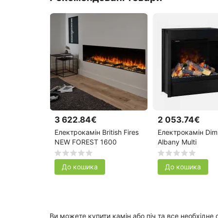
3 622.84€
2 053.74€
Електрокамін British Fires
Електрокамін Dim
NEW FOREST 1600
Albany Multi
До кошика
До кошика
Ви можете купити камін або піч та все необхідн