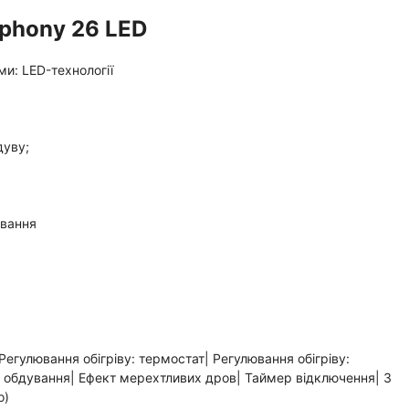
phony 26 LED
и: LED-технології
дуву;
ування
 Регулювання обігріву: термостат| Регулювання обігріву:
обдування| Ефект мерехтливих дров| Таймер відключення| З
о)