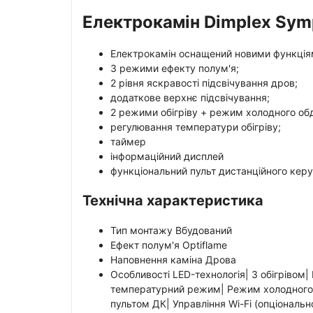
Електрокамін Dimplex Sym
Електрокамін оснащений новими функціям
3 режими ефекту полум'я;
2 рівня яскравості підсвічування дров;
додаткове верхнє підсвічування;
2 режими обігріву + режим холодного об
регулювання температури обігріву;
таймер
інформаційний дисплей
функціональний пульт дистанційного кер
Технічна характеристика
Тип монтажу Вбудований
Ефект полум'я Optiflame
Наповнення каміна Дрова
Особливості LED-технологія| З обігрівом|
температурний режим| Режим холодного 
пультом ДК| Управління Wi-Fi (опціональн