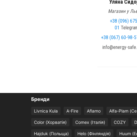
Уляна Сидо
Магазин у Льв
+38 (096) 67
01
Telegra
+38 (067) 60-98-5
info@energy-safe
Бренди
Livnica Kula
A-Fire
Aflamo
Alfa-Plam (Се
Color (Хорватія)
Comex (Італія)
COZY
D
Hajduk (Польща)
Helo (Фінляндія)
Huum (Е