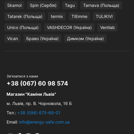
Skamol
Spin (Сербія)
Tagu
Tarnava (Польща)
Tatarek (Польща)
termix
TIEmme
TULIKIVI
Unico (Польща)
VASHDECOR (Україна)
Ventlab
Vican
Браво (Україна)
Димком (Україна)
Зв’язатися з нами
+38 (067) 60 98 574
Магазин "Каміни Львів"
м. Львів,
пр. В. Чорновола, 16 Б
Тел.:
+38 (096) 675-66-01
Email:
info@energy-safe.com.ua