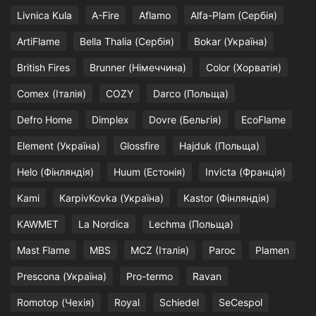
Livnica Kula
A-Fire
Aflamo
Alfa-Plam (Сербія)
ArtiFlame
Bella Thalia (Сербія)
Bokar (Україна)
British Fires
Brunner (Німеччина)
Color (Хорватія)
Comex (Італія)
COZY
Darco (Польща)
Defro Home
Dimplex
Dovre (Бельгія)
EcoFlame
Element (Україна)
Glossfire
Hajduk (Польща)
Helo (Фінляндія)
Huum (Естонія)
Invicta (Франція)
Kami
KarpivKovka (Україна)
Kastor (Фінляндія)
KAWMET
La Nordica
Lechma (Польща)
Mast Flame
MBS
MCZ (Італія)
Paroc
Plamen
Prescona (Україна)
Pro-termo
Ravan
Romotop (Чехія)
Royal
Schiedel
SeCespol