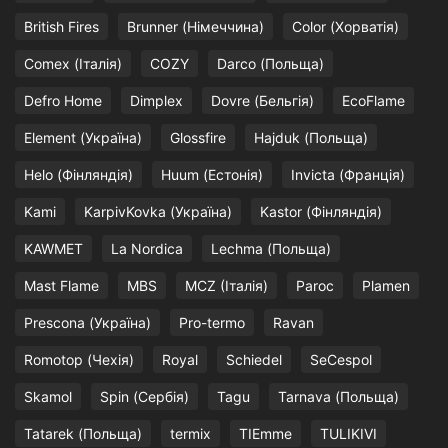
British Fires
Brunner (Німеччина)
Color (Хорватія)
Comex (Італія)
COZY
Darco (Польща)
Defro Home
Dimplex
Dovre (Бельгія)
EcoFlame
Element (Україна)
Glossfire
Hajduk (Польща)
Helo (Фінляндія)
Huum (Естонія)
Invicta (Франція)
Kami
KarpivKovka (Україна)
Kastor (Фінляндія)
KAWMET
La Nordica
Lechma (Польща)
Mast Flame
MBS
MCZ (Італія)
Paroc
Plamen
Prescona (Україна)
Pro-termo
Ravan
Romotop (Чехія)
Royal
Schiedel
SeCespol
Skamol
Spin (Сербія)
Tagu
Tarnava (Польща)
Tatarek (Польща)
termix
TIEmme
TULIKIVI