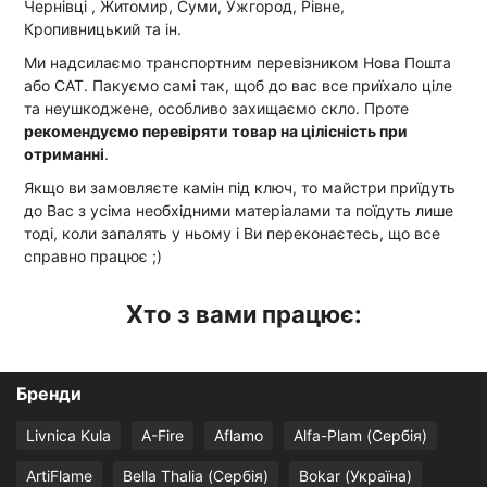
Чернівці , Житомир, Суми, Ужгород, Рівне,
Кропивницький та ін.
Ми надсилаємо транспортним перевізником Нова Пошта
або САТ. Пакуємо самі так, щоб до вас все приїхало ціле
та неушкоджене, особливо захищаємо скло. Проте
рекомендуємо перевіряти товар на цілісність при
отриманні
.
Якщо ви замовляєте камін під ключ, то майстри приїдуть
до Вас з усіма необхідними матеріалами та поїдуть лише
тоді, коли запалять у ньому і Ви переконаєтесь, що все
справно працює ;)
Хто з вами працює:
Бренди
Livnica Kula
A-Fire
Aflamo
Alfa-Plam (Сербія)
ArtiFlame
Bella Thalia (Сербія)
Bokar (Україна)