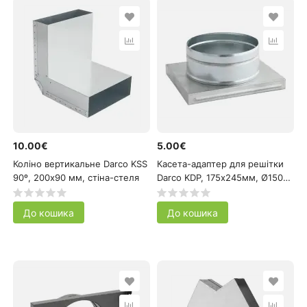
10.00€
5.00€
Коліно вертикальне Darco KSS
Касета-адаптер для решітки
90º, 200х90 мм, стіна-стеля
Darco KDP, 175х245мм, Ø150
мм
До кошика
До кошика